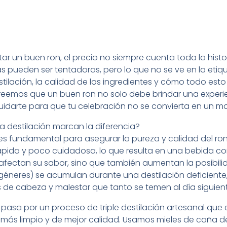
tar un buen ron, el precio no siempre cuenta toda la hist
pueden ser tentadoras, pero lo que no se ve en la etiqu
tilación, la calidad de los ingredientes y cómo todo esto
 creemos que un buen ron no solo debe brindar una experie
darte para que tu celebración no se convierta en un mal 
la destilación marcan la diferencia?
 es fundamental para asegurar la pureza y calidad del ron
rápida y poco cuidadosa, lo que resulta en una bebida c
fectan su sabor, sino que también aumentan la posibilid
neres) se acumulan durante una destilación deficiente, 
 de cabeza y malestar que tanto se temen al día siguient
 pasa por un proceso de triple destilación artesanal que 
ás limpio y de mejor calidad. Usamos mieles de caña d