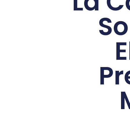
La C
So
E
P