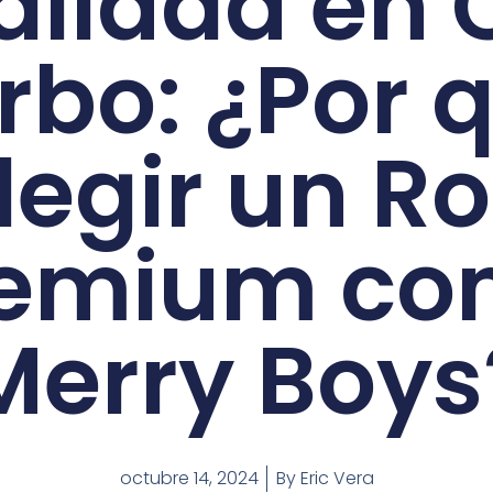
alidad en
rbo: ¿Por 
legir un R
remium co
Merry Boys
octubre 14, 2024
By
Eric Vera