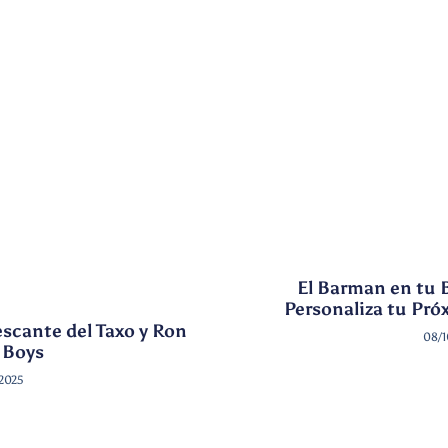
El Barman en tu B
Personaliza tu Pr
escante del Taxo y Ron
08/1
 Boys
/2025