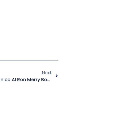
Next
¿Qué Es El Ron Y Qué Hace Único Al Ron Merry Boys?