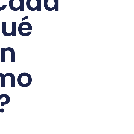
 Cada
qué
on
mo
?