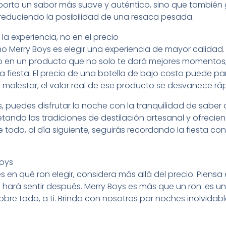
porta un sabor más suave y auténtico, sino que también 
 reduciendo la posibilidad de una resaca pesada.
 la experiencia, no en el precio
 Merry Boys es elegir una experiencia de mayor calidad. Al
ndo en un producto que no solo te dará mejores momentos
a fiesta. El precio de una botella de bajo costo puede pa
 malestar, el valor real de ese producto se desvanece r
, puedes disfrutar la noche con la tranquilidad de sabe
ando las tradiciones de destilación artesanal y ofrecie
e todo, al día siguiente, seguirás recordando la fiesta co
Boys
 en qué ron elegir, considera más allá del precio. Piensa 
 hará sentir después. Merry Boys es más que un ron: es u
, sobre todo, a ti. Brinda con nosotros por noches inolvida