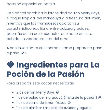
ocasión especial en pareja.
Este cóctel combina la intensidad del
ron Merry Boys
,
el toque tropical del
maracuyá
y la frescura del
limón
,
mientras que las
frambuesas
aportan su
característico equilibrio entre dulzura y acidez,
además de un color seductor que hace de esta
bebida un verdadero elixir del amor.
A continuación, te enseñamos cómo prepararlo paso
a paso. 💕✨
🍓 Ingredientes para La
Poción de la Pasión
Para preparar este cóctel necesitarás:
2 oz de ron Merry Boys
🥃
1 oz de pulpa de maracuyá (fruta de la pasión)
🏝️
1 oz de zumo de limón fresco
🍋
1 oz de almíbar (mezcla de azúcar y agua a