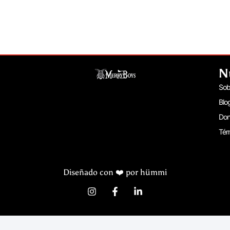
N
Sob
Blo
Don
Tér
Diseñado con ❤️ por hümmi