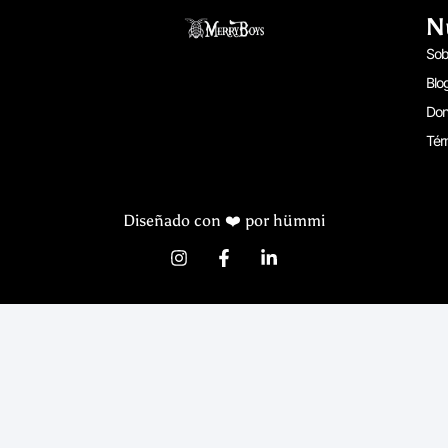
N
Sob
Blo
Don
Tér
Diseñado con ❤️ por hümmi