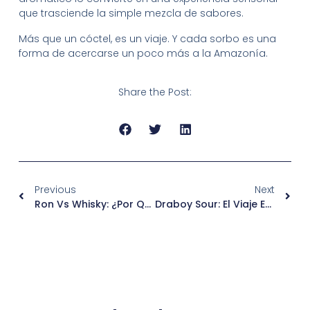
que trasciende la simple mezcla de sabores.
Más que un cóctel, es un viaje. Y cada sorbo es una
forma de acercarse un poco más a la Amazonía.
Share the Post:
Previous
Next
Ron Vs Whisky: ¿Por Qué El Ron Conquista El Reino Unido?
Draboy Sour: El Viaje Exótico De La Pitahaya Y La Magia De Ron Merry Boys