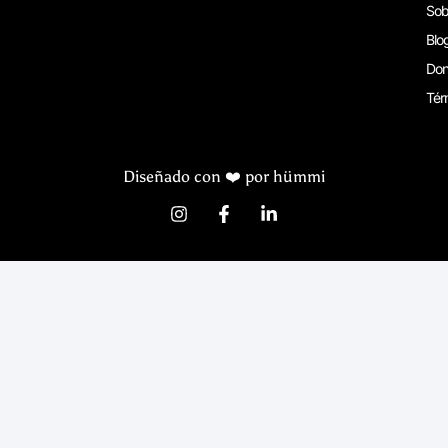
Sob
Blo
Don
Tér
Diseñado con ❤️ por hümmi