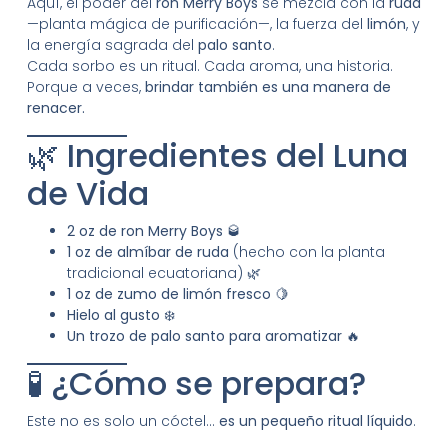
Aquí, el poder del
ron Merry Boys
se mezcla con la
ruda
—planta mágica de purificación—, la fuerza del
limón
, y
la energía sagrada del
palo santo
.
Cada sorbo es un ritual. Cada aroma, una historia.
Porque a veces,
brindar también es una manera de
renacer.
🌿 Ingredientes del Luna
de Vida
2 oz de ron Merry Boys
🥃
1 oz de almíbar de ruda
(hecho con la planta
tradicional ecuatoriana) 🌿
1 oz de zumo de limón fresco
🍋
Hielo al gusto
❄️
Un trozo de palo santo para aromatizar
🔥
🧪 ¿Cómo se prepara?
Este no es solo un cóctel…
es un pequeño ritual líquido
.