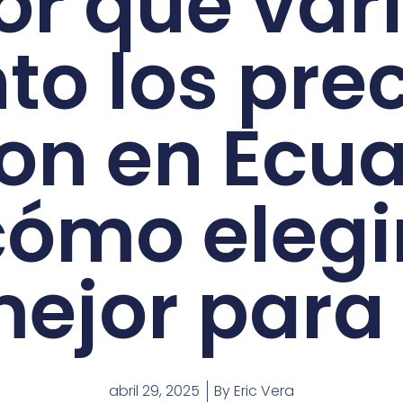
or qué var
to los pre
ron en Ecu
cómo elegir
ejor para 
abril 29, 2025
By
Eric Vera