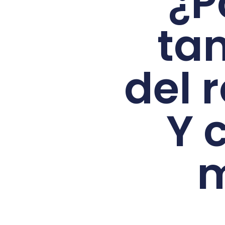
¿P
tan
del 
Y 
m