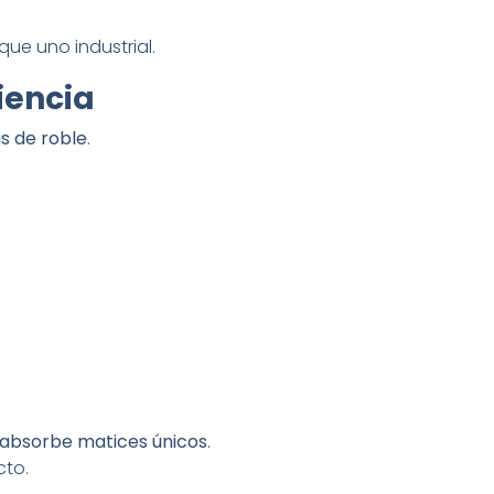
que uno industrial.
iencia
s de roble
.
absorbe matices únicos
.
cto.