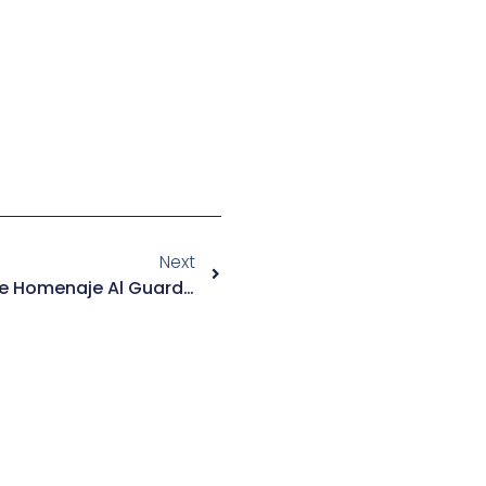
Next
Manglar: El Cóctel Que Rinde Homenaje Al Guardián Natural De La Costa