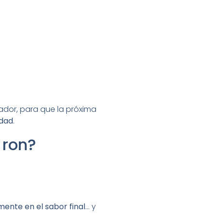
uador, para que la próxima
idad
.
 ron?
ente en el sabor final
… y