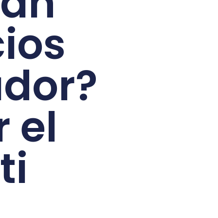
ían
cios
ador?
 el
ti