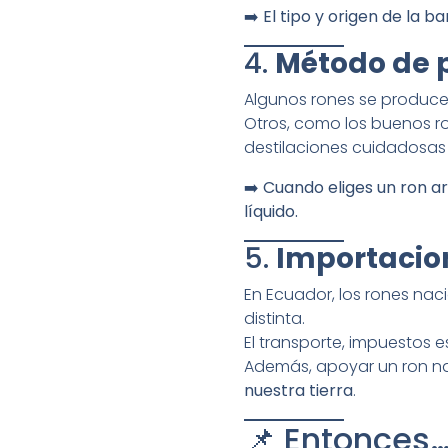
➡️
El tipo y origen de la b
4.
Método de p
Algunos rones se produc
Otros, como los buenos r
destilaciones cuidadosas 
➡️
Cuando eliges un ron ar
líquido.
5.
Importacion
En Ecuador, los rones nac
distinta.
El transporte, impuestos e
Además, apoyar un ron na
nuestra tierra
.
📌 Entonces