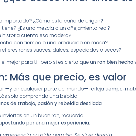
 o importado? ¿Cómo es la caña de origen?
tiene? ¿Es una mezcla o un añejamiento real?
 historia cuenta esa madera?
hecho con tiempo o uno producido en masa?
refieres rones suaves, dulces, especiados o secos?
el mejor para ti… pero sí es cierto que
un ron bien hecho 
n: Más que precio, es valor
dor —y en cualquier parte del mundo— refleja
tiempo, mate
stás solo comprando una bebida.
ños de trabajo, pasión y rebeldía destilada.
 inviertas en un buen ron, recuerda:
 apostando por una mejor experiencia.
 experiencia no pide permiso. Se sirve directo.