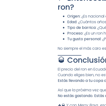
ron?
Origen:
¿Es nacional
Edad:
¿Cuántos años 
Tipo de barrica:
¿Qué
Proceso:
¿Es un ron 
Tu gusto personal:
¿P
No siempre el más caro es 
🥃 Conclusió
El precio del ron en Ecua
Cuando eliges bien, no e
Estás llevando a tu copa a
Así que la próxima vez que
No estás gastando. Estás
🔥🥃
Y con Merry Boys, esa