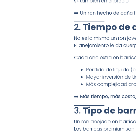
sí, también en el precio.
➡️
Un ron hecho de caña f
2.
Tiempo de a
No es lo mismo un ron j
El añejamiento le da cuer
Cada año extra en barrica
Pérdida de líquido (
Mayor inversión de t
Más complejidad aro
➡️
Más tiempo, más costo,
3.
Tipo de barr
Un ron añejado en barric
Las barricas premium son 