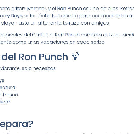
ente gritan
¡verano!
, y el
Ron Punch
es uno de ellos. Refres
erry Boys
, este cóctel fue creado para acompañar los 
 playa hasta un after en la terraza con amigos.
ropicales del Caribe, el
Ron Punch
combina dulzura, acid
siente como unas vacaciones en cada sorbo.
 del Ron Punch 🍹
vibrante, solo necesitas:
ys
 natural
n fresco
zúcar
epara?