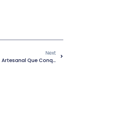
Next
Ron De Origen: El Nuevo Lujo Artesanal Que Conquista Paladares