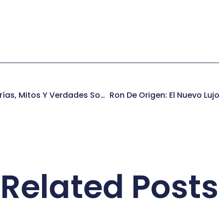
¿El Ron Engorda? Calorías, Mitos Y Verdades Sobre El Ron En La Dieta 🥃⚖️
Related Posts