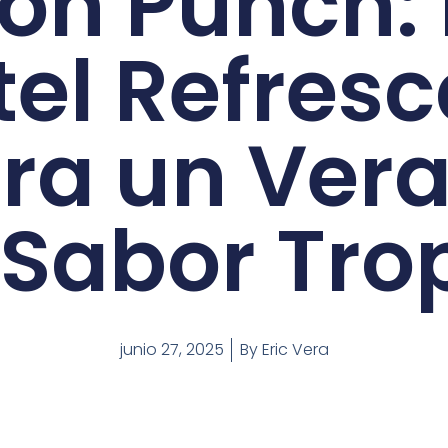
on Punch: 
el Refres
ra un Ver
Sabor Tro
junio 27, 2025
By
Eric Vera