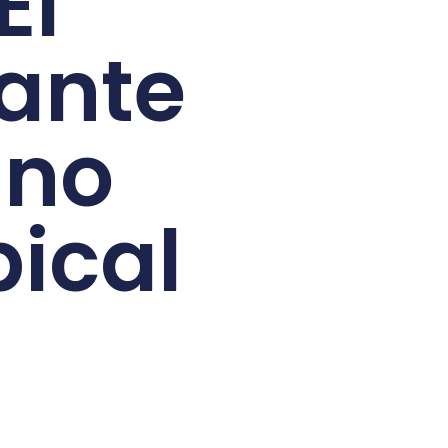
El
cante
ano
pical