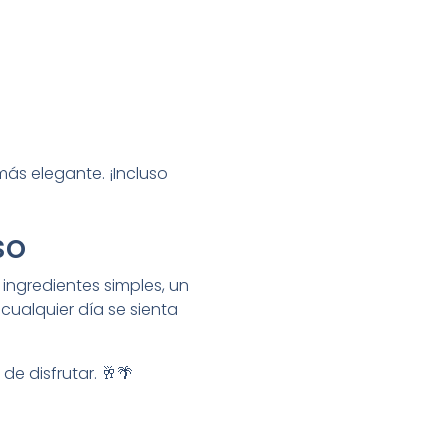
más elegante. ¡Incluso
so
n ingredientes simples, un
 cualquier día se sienta
e disfrutar. 🥂🌴