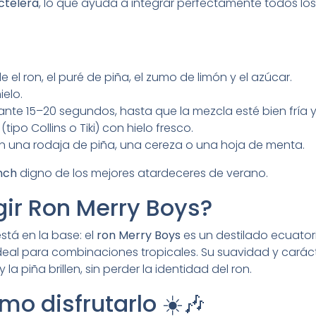
ctelera
, lo que ayuda a integrar perfectamente todos los
e el ron, el puré de piña, el zumo de limón y el azúcar.
elo.
ante 15–20 segundos, hasta que la mezcla esté bien fría
(tipo Collins o Tiki) con hielo fresco.
n una rodaja de piña, una cereza o una hoja de menta.
nch
digno de los mejores atardeceres de verano.
gir Ron Merry Boys?
está en la base: el
ron Merry Boys
es un destilado ecuator
 ideal para combinaciones tropicales. Su suavidad y carác
la piña brillen, sin perder la identidad del ron.
o disfrutarlo ☀️🎶