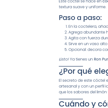
Este cóctel se hace en
co
textura suave y uniforme.
Paso a paso:
En la coctelera, añad
Agrega abundante hi
Agita con fuerza dur
Sirve en un vaso alto 
Opcional: decora co
¡Listo! Ya tienes un
Ron Pu
¿Por qué ele
El secreto de este cóctel 
artesanal y con un perfil
que los sabores del limón y 
Cuándo y cóm