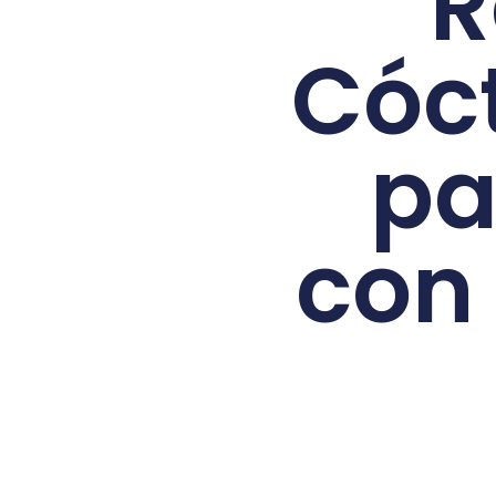
R
Cóct
pa
con 