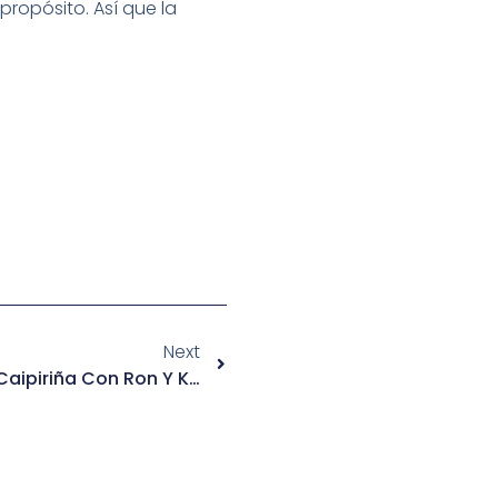
ropósito. Así que la
Next
Kiwirinha: Reinventando La Caipiriña Con Ron Y Kiwi Tropical