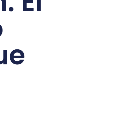
: El
o
ue
a