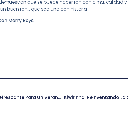
emuestran que se puede hacer ron con alma, calidad y p
un buen ron… que sea uno con historia.
 con Merry Boys.
Ron Punch: El Cóctel Refrescante Para Un Verano Con Sabor Tropical