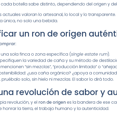
: cada botella sabe distinto, dependiendo del origen y de
actuales valoran lo artesanal, lo local y lo transparente
a única, no solo una bebida.
icar un ron de origen autént
comprar:
 una sola finca o zona específica (
single estate rum
).
specifiquen la variedad de caña y su método de destilaci
mencionen “sin mezclas”, “producción limitada” o “añejad
sostenibilidad: ¿usa caña orgánica? ¿apoya a comunidad
ruébalo solo, sin hielo ni mezclas. El sabor lo dirá todo.
una revolución de sabor y a
pia revolución, y el
ron de origen
es la bandera de ese ca
 honrar la tierra, el trabajo humano y la autenticidad.