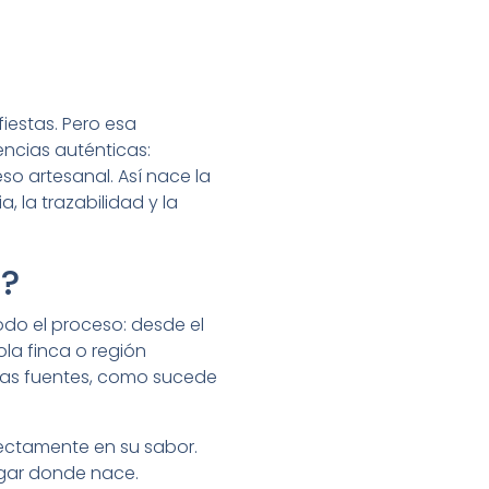
iestas. Pero esa
ncias auténticas:
so artesanal. Así nace la
 la trazabilidad y la
»?
odo el proceso: desde el
ola finca o región
ntas fuentes, como sucede
directamente en su sabor.
ugar donde nace.