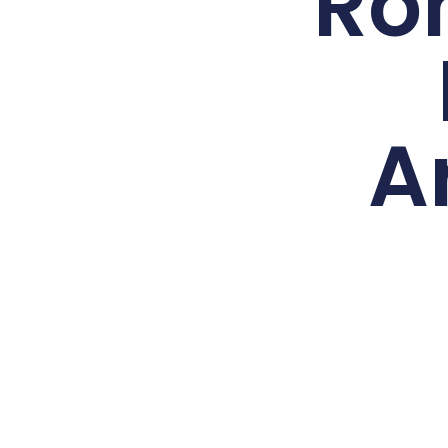
Ron
A