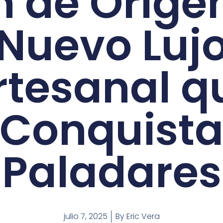
 de Origen
Nuevo Luj
rtesanal q
Conquist
Paladares
julio 7, 2025
By
Eric Vera