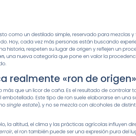
visto como un destilado simple, reservado para mezclas y f
o. Hoy, cada vez más personas están buscando experie
historia, respeten su lugar de origen y reflejen un proce
en
, una nueva categoría que pone en valor la procedencia,
do.
ca realmente «ron de origen
más que un licor de caña. Es el resultado de controlar t
l embotellado. Este tipo de ron suele elaborarse en una s
omo
single estate
), y no se mezcla con alcoholes de disti
lo, la altitud, el clima y las prácticas agrícolas influyen 
erroir
, el ron también puede ser una expresión pura del l