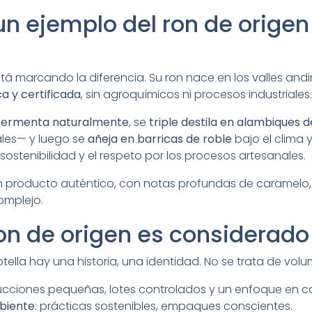
un ejemplo del ron de orige
tá marcando la diferencia. Su ron nace en los valles and
a y certificada
, sin agroquímicos ni procesos industriales.
fermenta naturalmente
, se
triple destila en alambiques 
les— y luego se
añeja en barricas de roble
bajo el clima y
a sostenibilidad y el respeto por los procesos artesanales.
 producto auténtico, con notas profundas de caramelo, vai
omplejo.
ron de origen es considerado 
ella hay una historia, una identidad. No se trata de volu
ucciones pequeñas, lotes controlados y un enfoque en ca
biente
: prácticas sostenibles, empaques conscientes.