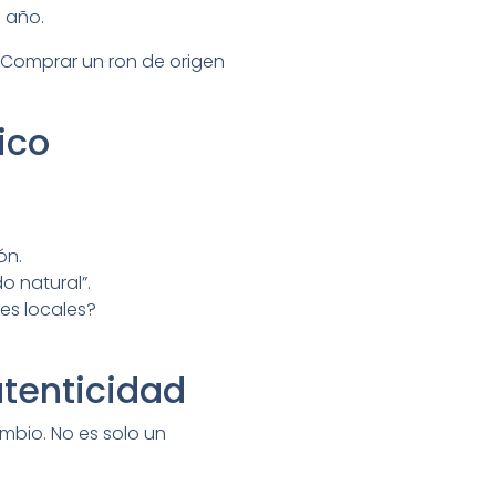
l año.
. Comprar un ron de origen
ico
ón.
o natural”.
es locales?
utenticidad
mbio. No es solo un