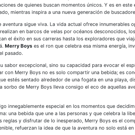
aciones de quienes buscan momentos únicos. Y es en este 
sado, mientras inspira a una nueva generación de buscadore
 aventura sigue viva. La vida actual ofrece innumerables 
se realizan en barcos de velas por océanos desconocidos, lo
can el éxito en sus carreras hasta los exploradores que via
lá.
Merry Boys
es el ron que celebra esa misma energía, in
el pasado.
su sabor excepcional, sino su capacidad para evocar el es
ndar con Merry Boys no es solo compartir una bebida; es co
 que estés sentado alrededor de una fogata en una playa, d
a sorbo de Merry Boys lleva consigo el eco de aquellas ave
 algo innegablemente especial en los momentos que decidi
sma: una bebida que une a las personas y que celebra la lib
s reglas y disfrutar de lo inesperado, Merry Boys es el com
nible, refuerzan la idea de que la aventura no solo está en e