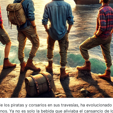
e los piratas y corsarios en sus travesías, ha evolucionado
s. Ya no es solo la bebida que aliviaba el cansancio de lo