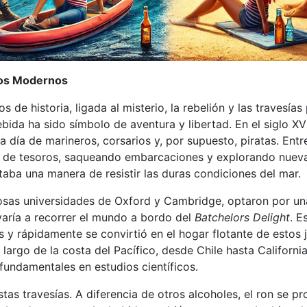
eros Modernos
os de historia, ligada al misterio, la rebelión y las travesí
ida ha sido símbolo de aventura y libertad. En el siglo XVI
a día de marineros, corsarios y, por supuesto, piratas. Ent
 de tesoros, saqueando embarcaciones y explorando nuevas t
aba una manera de resistir las duras condiciones del mar.
osas universidades de Oxford y Cambridge, optaron por una
aría a recorrer el mundo a bordo del
Batchelors Delight
. E
 y rápidamente se convirtió en el hogar flotante de estos j
largo de la costa del Pacífico, desde Chile hasta Californi
fundamentales en estudios científicos.
as travesías. A diferencia de otros alcoholes, el ron se pr