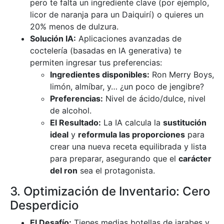
pero te falta un ingrediente clave (por ejemplo,
licor de naranja para un Daiquirí) o quieres un
20% menos de dulzura.
Solución IA:
Aplicaciones avanzadas de
coctelería (basadas en IA generativa) te
permiten ingresar tus preferencias:
Ingredientes disponibles:
Ron Merry Boys,
limón, almíbar, y… ¿un poco de jengibre?
Preferencias:
Nivel de ácido/dulce, nivel
de alcohol.
El Resultado:
La IA calcula la
sustitución
ideal
y
reformula las proporciones
para
crear una nueva receta equilibrada y lista
para preparar, asegurando que el
carácter
del ron
sea el protagonista.
3. Optimización de Inventario: Cero
Desperdicio
El Desafío:
Tienes medias botellas de jarabes y