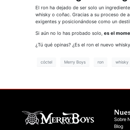
El ron ha dejado de ser solo un ingredien
whisky o coñac. Gracias a su proceso de a
exigentes y posicionándose como un destil
Si aún no lo has probado solo,
es el momen
¿Tú qué opinas? ¿Es el ron el nuevo whisky
cóctel
Merry Boys
ron
whisky
Nues
Sobre N
Blog