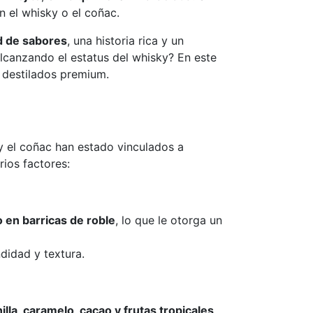
 el whisky o el coñac.
d de sabores
, una historia rica y un
lcanzando el estatus del whisky? En este
 destilados premium.
 y el coñac han estado vinculados a
ios factores:
 en barricas de roble
, lo que le otorga un
didad y textura.
nilla, caramelo, cacao y frutas tropicales
,