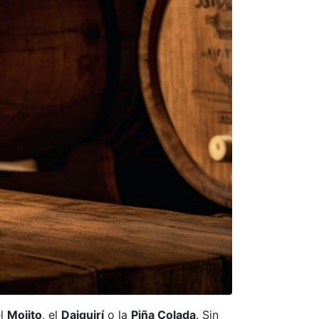
el
Mojito
, el
Daiquirí
o la
Piña Colada
. Sin