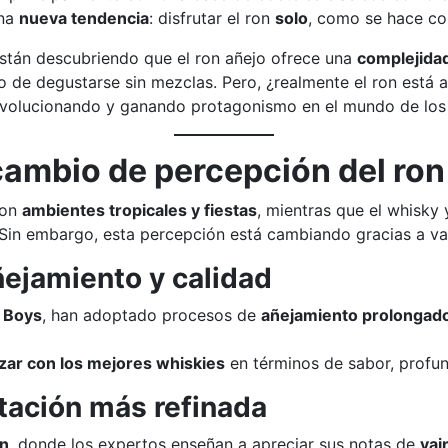
una
nueva tendencia
: disfrutar el ron
solo
, como se hace con
stán descubriendo que el ron añejo ofrece una
complejida
 de degustarse sin mezclas. Pero, ¿realmente el ron está a
evolucionando y ganando protagonismo en el mundo de los
 cambio de percepción del ron
con
ambientes tropicales y fiestas
, mientras que el whisky
 Sin embargo, esta percepción está cambiando gracias a var
añejamiento y calidad
 Boys
, han adoptado procesos de
añejamiento prolongado
izar con los mejores whiskies
en términos de sabor, profun
tación más refinada
on
, donde los expertos enseñan a apreciar sus notas de
vai