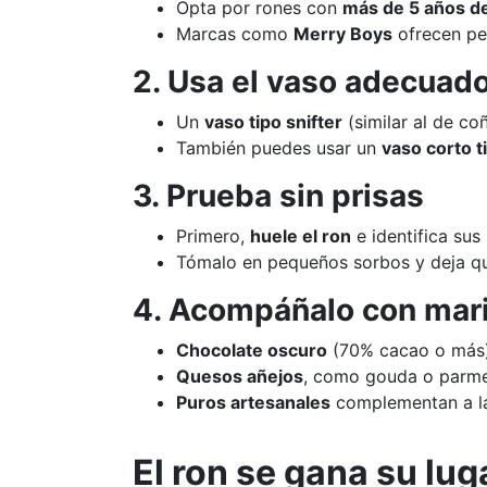
Opta por rones con
más de 5 años d
Marcas como
Merry Boys
ofrecen per
2. Usa el vaso adecuad
Un
vaso tipo snifter
(similar al de co
También puedes usar un
vaso corto t
3. Prueba sin prisas
Primero,
huele el ron
e identifica sus 
Tómalo en pequeños sorbos y deja que
4. Acompáñalo con mari
Chocolate oscuro
(70% cacao o más) 
Quesos añejos
, como gouda o parmes
Puros artesanales
complementan a la 
El ron se gana su lug