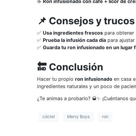
☕
Ron infusionado con café + licor de cr
📌 Consejos y trucos
✅
Usa ingredientes frescos
para obtener 
✅
Prueba la infusión cada día
para ajustar 
✅
Guarda tu ron infusionado en un lugar 
🔚 Conclusión
Hacer tu propio
ron infusionado
en casa es
ingredientes naturales y un poco de pacien
¿Te animas a probarlo? 🥃✨ ¡Cuéntanos q
cóctel
Merry Boys
ron