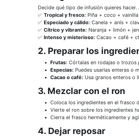
Decide qué tipo de infusión quieres hace
✅
Tropical y fresco:
Piña + coco + vainilla
✅
Especiado y cálido:
Canela + anís + clav
✅
Cítrico y vibrante:
Naranja + limón + jen
✅
Intenso y misterioso:
Cacao + café + ch
2. Preparar los ingredie
Frutas:
Córtalas en rodajas o trozos
Especias:
Puedes usarlas enteras o m
Cacao o café:
Usa granos enteros o li
3. Mezclar con el ron
Coloca los ingredientes en el frasco d
Vierte el ron sobre los ingredientes h
Cierra el frasco herméticamente y ag
4. Dejar reposar