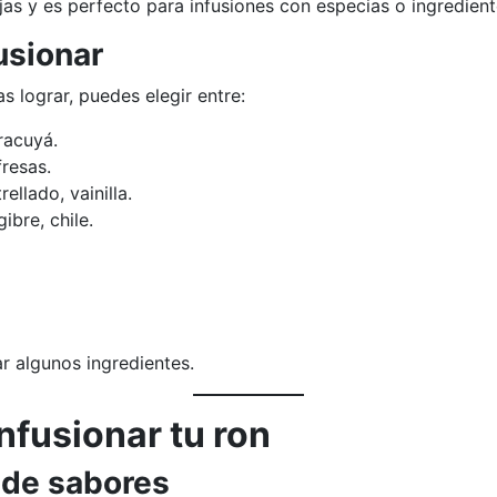
s y es perfecto para infusiones con especias o ingredient
usionar
s lograr, puedes elegir entre:
racuyá.
resas.
ellado, vainilla.
ibre, chile.
 algunos ingredientes.
nfusionar tu ron
n de sabores