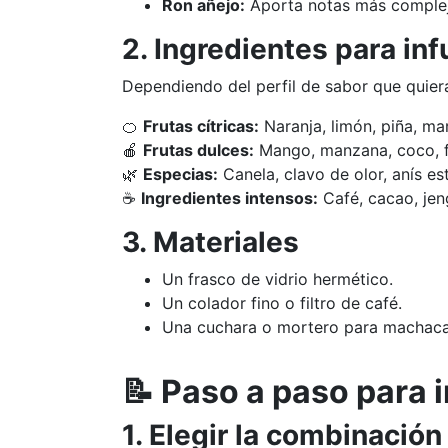
Ron añejo:
Aporta notas más compleja
2. Ingredientes para inf
Dependiendo del perfil de sabor que quiera
🍊
Frutas cítricas:
Naranja, limón, piña, ma
🍎
Frutas dulces:
Mango, manzana, coco, f
🌿
Especias:
Canela, clavo de olor, anís estr
☕
Ingredientes intensos:
Café, cacao, jeng
3. Materiales
Un frasco de vidrio hermético.
Un colador fino o filtro de café.
Una cuchara o mortero para machacar
📝 Paso a paso para i
1. Elegir la combinació