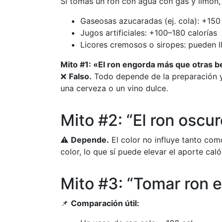
Si tomas un ron con agua con gas y limón, 
Gaseosas azucaradas (ej. cola): +150
Jugos artificiales: +100–180 calorías
Licores cremosos o siropes: pueden l
Mito #1: «El ron engorda más que otras b
❌
Falso.
Todo depende de la preparación y 
una cerveza o un vino dulce.
Mito #2: “El ron oscu
⚠️
Depende.
El color no influye tanto com
color, lo que sí puede elevar el aporte cal
Mito #3: “Tomar ron 
📌
Comparación útil: