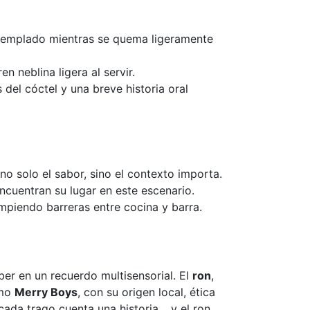
o templado mientras se quema ligeramente
en neblina ligera al servir.
del cóctel y una breve historia oral
 no solo el sabor, sino el contexto importa.
encuentran su lugar en este escenario.
mpiendo barreras entre cocina y barra.
er en un recuerdo multisensorial. El
ron
,
omo
Merry Boys
, con su origen local, ética
 cada trago cuenta una historia… y el ron