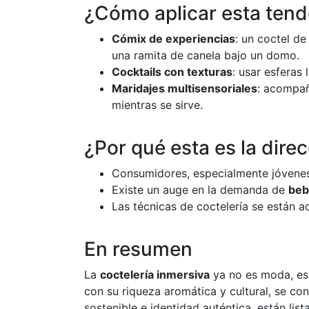
¿Cómo aplicar esta tend
Cómix de experiencias
: un coctel d
una ramita de canela bajo un domo.
Cocktails con texturas
: usar esferas 
Maridajes multisensoriales
: acompañ
mientras se sirve.
¿Por qué esta es la direc
Consumidores, especialmente jóvene
Existe un auge en la demanda de
beb
Las técnicas de coctelería se están 
En resumen
La
coctelería inmersiva
ya no es moda, es 
con su riqueza aromática y cultural, se co
sostenible e identidad auténtica, están lis