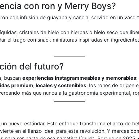
encia con ron y Merry Boys?
e ron con infusión de guayaba y canela, servido en un vas
líquidas, cristales de hielo con hierbas o hielo seco que liber
ar el trago con snack miniaturas inspiradas en ingredientes 
ción del futuro?
s, buscan
experiencias instagrammeables y memorables
:
idas premium, locales y sostenibles
: los rones de origen 
acercando más que nunca a la gastronomía experimental, ro
un nuevo estándar. Este enfoque transforma el acto de beb
nvierte en el lienzo ideal para esta revolución. Y marcas c
tas para ser parte de esa narrativa líquida. Porque en 2025,