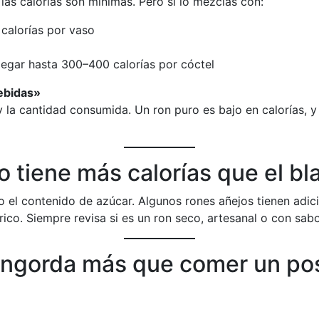
las calorías son mínimas. Pero si lo mezclas con:
 calorías por vaso
legar hasta 300–400 calorías por cóctel
ebidas»
la cantidad consumida. Un ron puro es bajo en calorías, y
ro tiene más calorías que el bl
o el contenido de azúcar. Algunos rones añejos tienen adi
órico. Siempre revisa si es un ron seco, artesanal o con sab
engorda más que comer un po