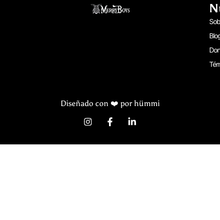
N
Sob
Blo
Don
Tér
Diseñado con ❤️ por hümmi